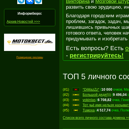
Викторина
и
Мозговой шту
развить свою эрудицию, ин
Информбюро:
Благодаря городским играм
проблем, загадок, задач, 
Архив Новостей >>>
лишившись привычных шабл
готового ответа, человек н
придумывать и изобретать
Есть вопросы? Есть
о
-
регистрируйтесь!
Размещение рекламы
ТОП 5 личного со
(#
1
)
*DiMazZz*
(
10 000
очков, М
(#
2
)
Большой дядя!)))
(
9 496,04
о
(#
3
)
vokinlas
(
6 708,82
очка, Ген
(#
4
)
Тот чьё имя нельзя называт
(#
5
)
Tuмoxa
(
4 517,74
очка, Полк
Список всего личного состава домена >