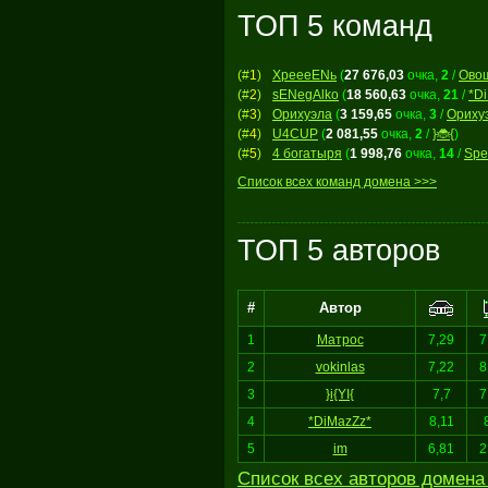
ТОП 5 команд
(#
1
)
ХреееENь
(
27 676,03
очка,
2
/
Ово
(#
2
)
sENegAlko
(
18 560,63
очка,
21
/
*D
(#
3
)
Орихуэла
(
3 159,65
очка,
3
/
Ориху
(#
4
)
U4CUP
(
2 081,55
очка,
2
/
}🐞{
)
(#
5
)
4 богатыря
(
1 998,76
очка,
14
/
Spe
Список всех команд домена >>>
ТОП 5 авторов
#
Автор
1
Матрос
7,29
7
2
vokinlas
7,22
8
3
}i{YI{
7,7
7
4
*DiMazZz*
8,11
5
im
6,81
2
Список всех авторов домена