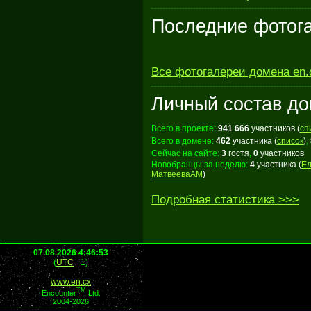
Последние фотог
Все фотогалереи домена en.
Личный состав до
Всего в проекте
:
941 666
участников
(
сп
Всего в домене
:
462
участника
(
список
)
,
Сейчас на сайте
:
3
гостя
,
0
участников
Новобранцы за неделю:
4
участника
(
Ел
МатвееваАМ
)
Подробная статистика >>>
07.08.2026 4:46:53
(
UTC
+1)
www.en.cx
TM
Encounter
Ltd.
2004-2026