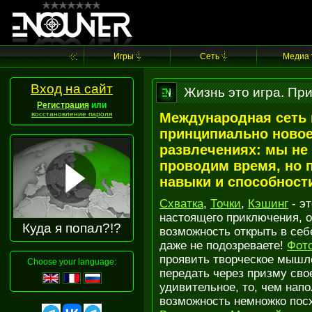
Игры
Cеть
Медиа
Вход на сайт
Жизнь это игра. При
Регистрация
или
восстановление пароля
Международная сеть г
принципиально новое
развлечениях: мы не 
проводим время, но 
навыки и способност
Схватка
,
Точки
,
Кэшинг
- э
настоящего приключения, ок
Куда я попал?!?
возможность открыть в себ
даже не подозреваете!
Фот
проявить творческое мышле
Choose your language:
передать через призму сво
удивительное, то, чем нап
возможность немножко посх