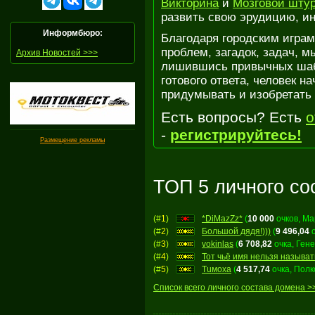
Викторина
и
Мозговой шту
развить свою эрудицию, ин
Информбюро:
Благодаря городским играм
проблем, загадок, задач, 
Архив Новостей >>>
лишившись привычных шабл
готового ответа, человек н
придумывать и изобретать
Есть вопросы? Есть
о
-
регистрируйтесь!
Размещение рекламы
ТОП 5 личного со
(#
1
)
*DiMazZz*
(
10 000
очков, М
(#
2
)
Большой дядя!)))
(
9 496,04
о
(#
3
)
vokinlas
(
6 708,82
очка, Ген
(#
4
)
Тот чьё имя нельзя называт
(#
5
)
Tuмoxa
(
4 517,74
очка, Полк
Список всего личного состава домена >