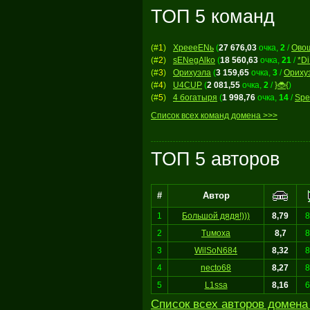
ТОП 5 команд
(#
1
)
ХреееENь
(
27 676,03
очка,
2
/
Ово
(#
2
)
sENegAlko
(
18 560,63
очка,
21
/
*D
(#
3
)
Орихуэла
(
3 159,65
очка,
3
/
Ориху
(#
4
)
U4CUP
(
2 081,55
очка,
2
/
}🐞{
)
(#
5
)
4 богатыря
(
1 998,76
очка,
14
/
Spe
Список всех команд домена >>>
ТОП 5 авторов
#
Автор
1
Большой дядя!)))
8,79
8
2
Tuмoxa
8,7
8
3
WilSoN684
8,32
8
4
necto68
8,27
8
5
L1ssa
8,16
6
Список всех авторов домена