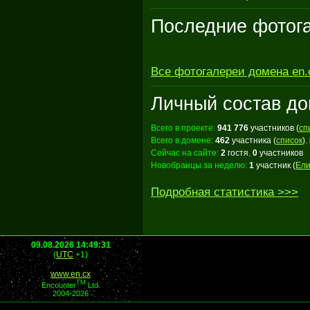
Последние фотог
Все фотогалереи домена en.
Личный состав до
Всего в проекте
:
941 776
участников
(
сп
Всего в домене
:
462
участника
(
список
)
,
Сейчас на сайте
:
2
гостя
,
0
участников
Новобранцы за неделю:
1
участник
(
Ели
Подробная статистика >>>
09.08.2026 14:49:31
(
UTC
+1)
www.en.cx
TM
Encounter
Ltd.
2004-2026