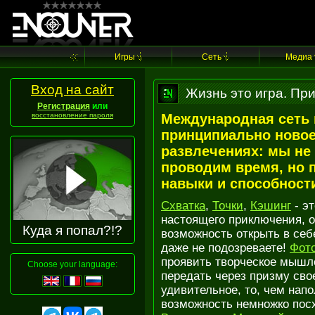
Игры
Cеть
Медиа
Вход на сайт
Жизнь это игра. При
Регистрация
или
восстановление пароля
Международная сеть г
принципиально новое
развлечениях: мы не 
проводим время, но 
навыки и способност
Схватка
,
Точки
,
Кэшинг
- э
настоящего приключения, ок
Куда я попал?!?
возможность открыть в себ
даже не подозреваете!
Фот
проявить творческое мышле
Choose your language:
передать через призму сво
удивительное, то, чем нап
возможность немножко посх